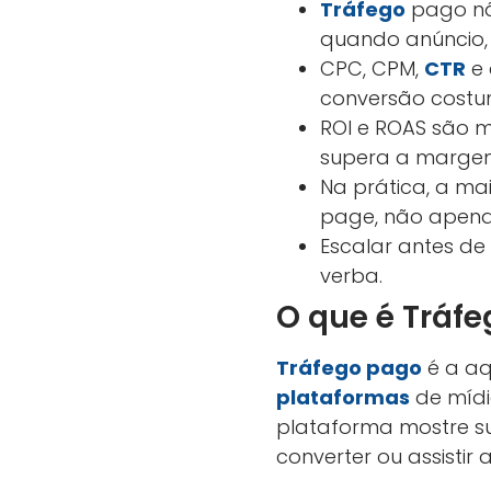
Tráfego
pago não
quando anúncio, 
CPC, CPM,
CTR
e 
conversão costum
ROI e ROAS são mé
supera a marge
Na prática, a ma
page, não apen
Escalar antes de
verba.
O que é Tráfe
Tráfego pago
é a aq
plataformas
de mídi
plataforma mostre s
converter ou assistir