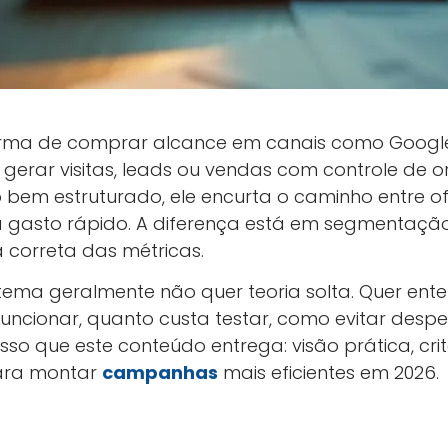
rma de comprar alcance em canais como Google,
a gerar visitas, leads ou vendas com controle de
bem estruturado, ele encurta o caminho entre o
a gasto rápido. A diferença está em segmentação, 
a correta das métricas.
ema geralmente não quer teoria solta. Quer ent
cionar, quanto custa testar, como evitar despe
isso que este conteúdo entrega: visão prática, cri
ara montar
campanhas
mais eficientes em 2026.