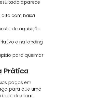
resultado aparece
 alto com baixa
 custo de aquisição
iativo e na landing
rápido para queimar
 Prática
ncios pagos em
 paga para que uma
ade de clicar,