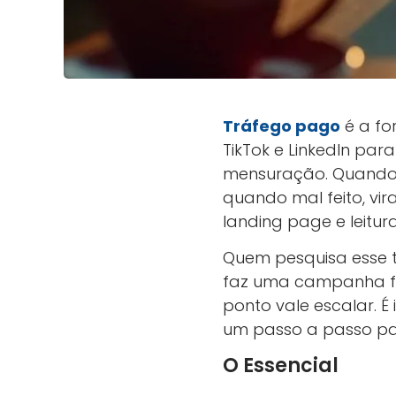
Tráfego pago
é a fo
TikTok e LinkedIn par
mensuração. Quando 
quando mal feito, vir
landing page e leitur
Quem pesquisa esse t
faz uma campanha fun
ponto vale escalar. É 
um passo a passo p
O Essencial