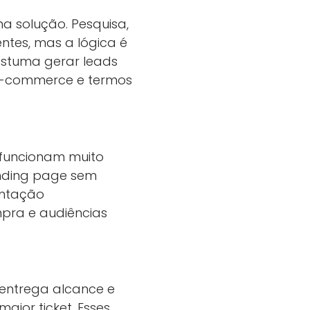
 solução. Pesquisa,
ntes, mas a lógica é
ostuma gerar leads
, e-commerce e termos
 funcionam muito
anding page sem
entação
ompra e audiências
 entrega alcance e
maior ticket. Esses