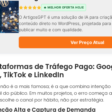
🔥 MELHOR OFERTA HOJE
O ArtigosGPT é uma solução de IA para criaçã
conteúdo direto no WordPress, projetada par
publicar muito e com qualidade.
Ver Preço Atual
ataformas de Tráfego Pago: Goo
 TikTok e LinkedIn
não é a mais famosa; é a que combina intenção 
fil do público. Em muitos projetos, o erro começa 
colhe o canal por hábito, não por estratégia.
enção Alta e Captura de Demanda