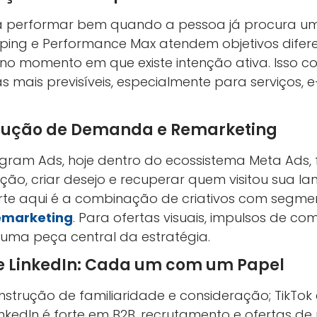
a performar bem quando a pessoa já procura uma
pping e Performance Max atendem objetivos difere
 no momento em que existe intenção ativa. Isso c
s mais previsíveis, especialmente para serviços
rução de Demanda e Remarketing
gram Ads, hoje dentro do ecossistema Meta Ads,
ão, criar desejo e recuperar quem visitou sua l
orte aqui é a combinação de criativos com segm
emarketing
. Para ofertas visuais, impulsos de c
uma peça central da estratégia.
 e LinkedIn: Cada um com um Papel
strução de familiaridade e consideração; TikTok
inkedIn é forte em B2B, recrutamento e ofertas de 