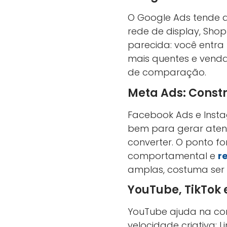
O Google Ads tende 
rede de display, Sho
parecida: você entra
mais quentes e venda
de comparação.
Meta Ads: Const
Facebook Ads e Insta
bem para gerar atenç
converter. O ponto f
comportamental e
r
amplas, costuma ser 
YouTube, TikTok
YouTube ajuda na con
velocidade criativa; L