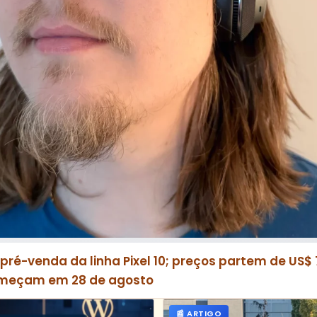
pré-venda da linha Pixel 10; preços partem de US$ 
meçam em 28 de agosto
📰 ARTIGO