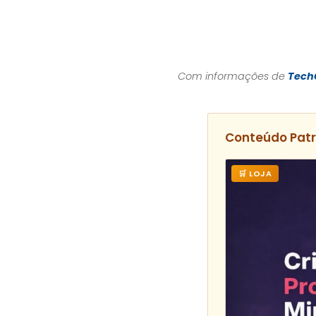
Com informações de
Tech
Conteúdo Pat
🛒 LOJA