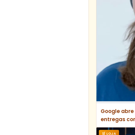
Google abre 
entregas co
🛒 LOJA