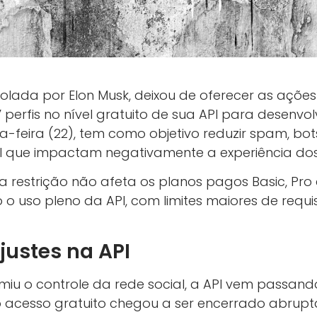
olada por Elon Musk, deixou de oferecer as ações 
” perfis no nível gratuito de sua API para desenv
a-feira (22), tem como objetivo reduzir spam, bo
al que impactam negativamente a experiência dos
restrição não afeta os planos pagos Basic, Pro e
o uso pleno da API, com limites maiores de requi
ajustes na API
iu o controle da rede social, a API vem passand
 o acesso gratuito chegou a ser encerrado abrup