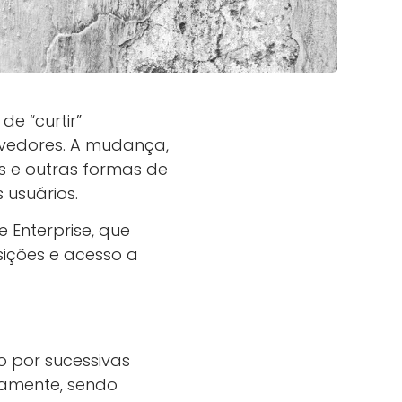
de “curtir”
olvedores. A mudança,
ts e outras formas de
 usuários.
 Enterprise, que
sições e acesso a
o por sucessivas
tamente, sendo